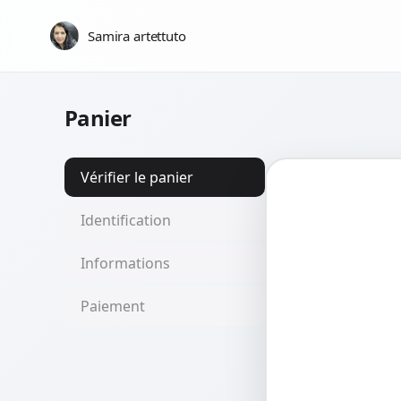
Samira artettuto
Panier
Vérifier le panier
Identification
Informations
Paiement